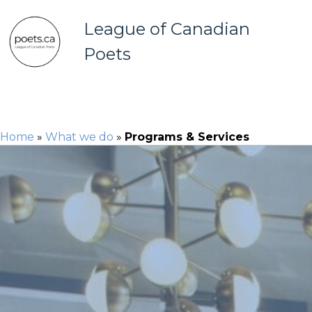
League of Canadian
Poets
Home
»
What we do
»
Programs & Services