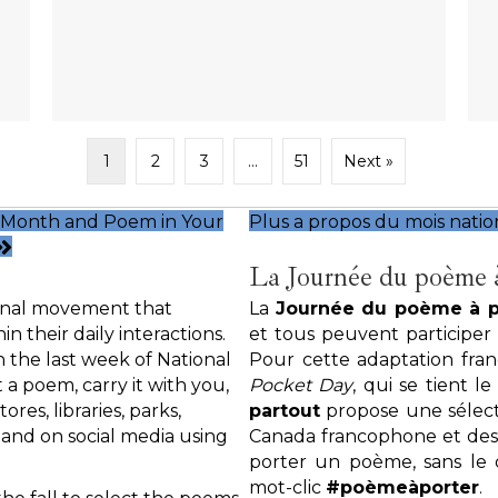
1
2
3
…
51
Next »
y Month and Poem in Your
Plus a propos du mois natio
La Journée du poème à
ional movement that
La
Journée du poème à p
 their daily interactions.
et tous peuvent participer
 the last week of National
Pour cette adaptation fr
 a poem, carry it with you,
Pocket Day
, qui se tient l
res, libraries, parks,
partout
propose une sélect
 and on social media using
Canada francophone et des
porter un poème, sans le d
mot-clic
#poèmeàporter
.