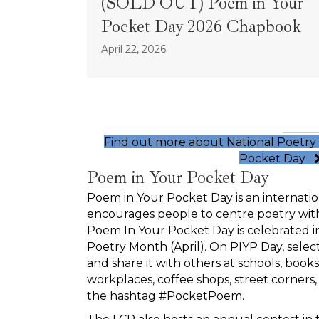
(SOLD OUT) Poem in Your
Pocket Day 2026 Chapbook
April 22, 2026
Find out more about National Poetr
Pocket Day
Poem in Your Pocket Day
Poem in Your Pocket Day is an internat
encourages people to centre poetry within
Poem In Your Pocket Day is celebrated in
Poetry Month (April). On PIYP Day, select
and share it with others at schools, booksto
workplaces, coffee shops, street corners,
the hashtag #PocketPoem.