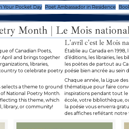
n Your Pocket Day
Poet Ambassador in Residence
Book
try Month | Le Mois national
L'avril c'est le Mois na
gue of Canadian Poets,
Établie au Canada en 1998, 
 April and brings together
d’éditions, les librairies, les
rganizations, libraries,
les poètes de partout au Can
country to celebrate poetry
poésie bien ancrée au sein 
Chaque année, la Ligue des 
s selects a theme to ground
thématique pour faire conve
s of National Poetry Month.
inspirations pendant tout le 
lecting this theme, which
école, votre bibliothèque, 
, library, or community!
la poésie vous enverra grat
des affiches reflétant notr