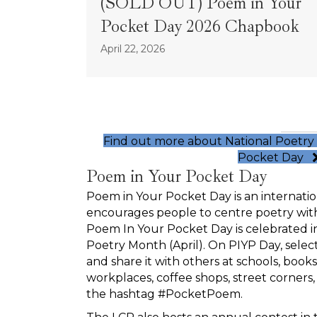
(SOLD OUT) Poem in Your
Pocket Day 2026 Chapbook
April 22, 2026
Find out more about National Poetr
Pocket Day
Poem in Your Pocket Day
Poem in Your Pocket Day is an internat
encourages people to centre poetry within
Poem In Your Pocket Day is celebrated in
Poetry Month (April). On PIYP Day, select
and share it with others at schools, booksto
workplaces, coffee shops, street corners,
the hashtag #PocketPoem.