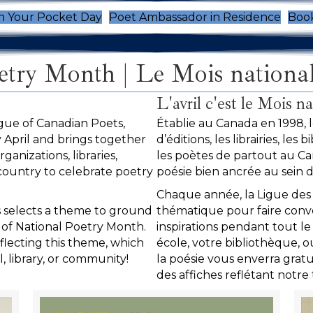
n Your Pocket Day
Poet Ambassador in Residence
Book
try Month | Le Mois national
L'avril c'est le Mois na
gue of Canadian Poets,
Établie au Canada en 1998, 
 April and brings together
d’éditions, les librairies, les
rganizations, libraries,
les poètes de partout au Can
country to celebrate poetry
poésie bien ancrée au sein 
Chaque année, la Ligue des 
s selects a theme to ground
thématique pour faire conve
s of National Poetry Month.
inspirations pendant tout le 
lecting this theme, which
école, votre bibliothèque, 
, library, or community!
la poésie vous enverra grat
des affiches reflétant notr