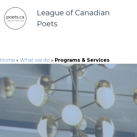
League of Canadian
Poets
Home
»
What we do
»
Programs & Services