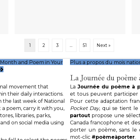
1
2
3
…
51
Next »
y Month and Poem in Your
Plus a propos du mois natio
La Journée du poème à
ional movement that
La
Journée du poème à p
 their daily interactions.
et tous peuvent participer
 the last week of National
Pour cette adaptation fr
 a poem, carry it with you,
Pocket Day
, qui se tient l
res, libraries, parks,
partout
propose une sélect
 and on social media using
Canada francophone et des
porter un poème, sans le d
mot-clic
#poèmeàporter
.